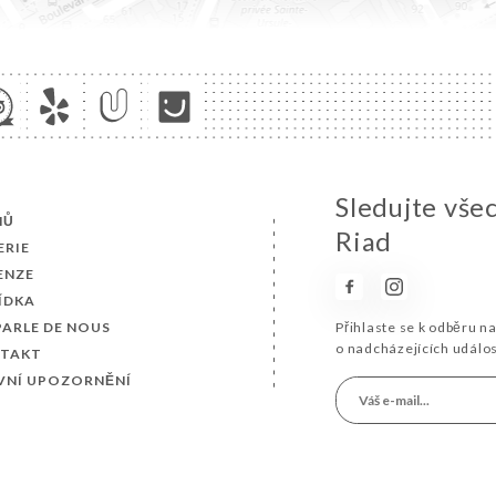
Sledujte vše
MŮ
Riad
ERIE
ENZE
ÍDKA
PARLE DE NOUS
Přihlaste se k odběru n
o nadcházejících událo
TAKT
VNÍ UPOZORNĚNÍ