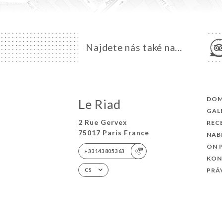
Najdete nás také na...
DO
Le Riad
GAL
2 Rue Gervex
REC
75017 Paris France
NAB
ON 
+33143805363
KON
PRÁ
CS