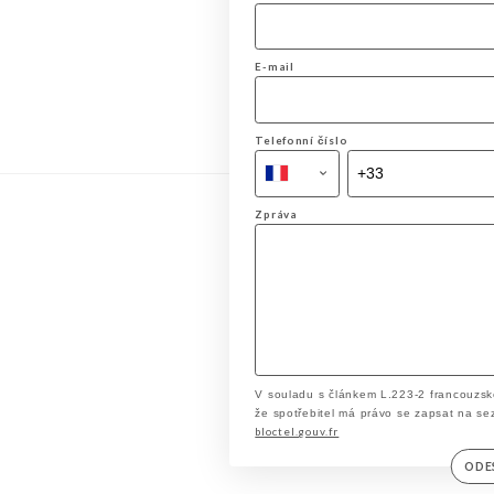
E-mail
Telefonní číslo
Zpráva
V souladu s článkem L.223-2 francouzsk
že spotřebitel má právo se zapsat na se
bloctel.gouv.fr
ODE