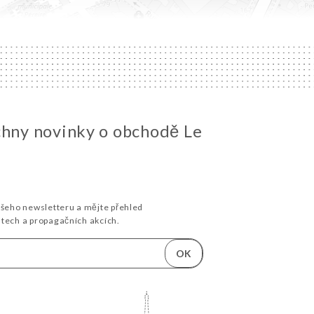
chny novinky o obchodě Le
ašeho newsletteru a mějte přehled
stech a propagačních akcích.
OK