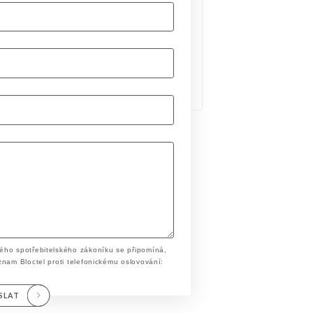
ého spotřebitelského zákoníku se připomíná,
znam Bloctel proti telefonickému oslovování:
SLAT