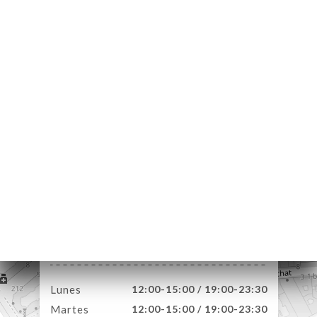
CIO
ERVA
IDO
ERÍA
EÑA
NÚ
ARLE
OUS
ACTO
2 Rue Gervex
75017 Paris France
Lunes
12:00-15:00 / 19:00-23:30
Martes
12:00-15:00 / 19:00-23:30