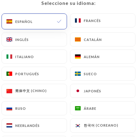
Seleccione su idioma:
Seleccione su idioma:
ES
MENÚ
FRANCÉS
FRANCÉS
ESPAÑOL
ESPAÑOL
INGLÉS
INGLÉS
CATALÁN
CATALÁN
/
INICIO
CONTACTO
ITALIANO
ITALIANO
ALEMÁN
ALEMÁN
Contacto
PORTUGUÉS
PORTUGUÉS
SUECO
SUECO
简体中文 (CHINO)
简体中文 (CHINO)
JAPONÉS
JAPONÉS
RUSO
RUSO
ÁRABE
ÁRABE
Le Riad
한국어 (COREANO)
한국어 (COREANO)
NEERLANDÉS
NEERLANDÉS