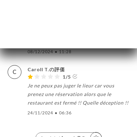
絡先
10/01/2025
•
03:15
joelle G.の評価
J
5/5
Toujours satisfaits
08/12/2024
•
11:28
Caroll T.の評価
C
1/5
Je ne peux pas juger le lieur car vous
prenez une réservation alors que le
restaurant est fermé !! Quelle déception !!
24/11/2024
•
06:36