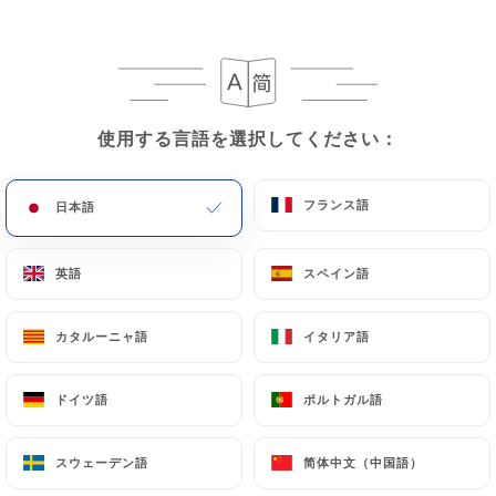
メニュー
JA
使用する言語を選択してください：
使用する言語を選択してください：
/
ホーム
レビュー
フランス語
フランス語
日本語
日本語
レビュー
英語
英語
スペイン語
スペイン語
カタルーニャ語
カタルーニャ語
イタリア語
イタリア語
155 Uniitiのレビュー
ドイツ語
ドイツ語
ポルトガル語
ポルトガル語
4.3 / 5
スウェーデン語
スウェーデン語
简体中文（中国語）
简体中文（中国語）
100%リアル、検証済みレビュー。