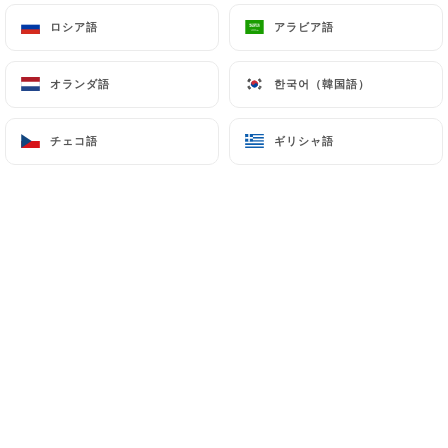
ロシア語
ロシア語
アラビア語
アラビア語
Jacques V.の評価
J
オランダ語
オランダ語
한국어（韓国語）
한국어（韓国語）
2/5
Cuisine moyenne,
チェコ語
チェコ語
ギリシャ語
ギリシャ語
12/12/2025
•
07:43
Fabien K.の評価
F
5/5
10/12/2025
•
08:54
Morgane L.の評価
M
5/5
Très bon service, très bon repas. Je
recommande.