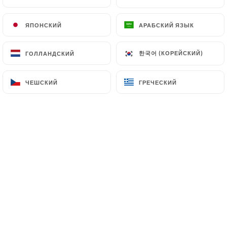
клиентов.
ЯПОНСКИЙ
ЯПОНСКИЙ
АРАБСКИЙ ЯЗЫК
АРАБСКИЙ ЯЗЫК
Jacques V. оценил(-а)
J
한국어 (КОРЕЙСКИЙ)
한국어 (КОРЕЙСКИЙ)
ГОЛЛАНДСКИЙ
ГОЛЛАНДСКИЙ
2/5
Cuisine moyenne,
ЧЕШСКИЙ
ЧЕШСКИЙ
ГРЕЧЕСКИЙ
ГРЕЧЕСКИЙ
12/12/2025
•
07:43
Fabien K. оценил(-а)
F
5/5
10/12/2025
•
08:54
Morgane L. оценил(-а)
M
5/5
Très bon service, très bon repas. Je
recommande.