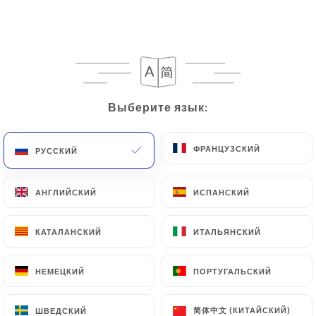
RU
МЕНЮ
Выберите язык:
Выберите язык:
/
ГЛАВНАЯ СТРАНИЦА
ОТЗЫВЫ
Отзывы
ФРАНЦУЗСКИЙ
ФРАНЦУЗСКИЙ
РУССКИЙ
РУССКИЙ
АНГЛИЙСКИЙ
АНГЛИЙСКИЙ
ИСПАНСКИЙ
ИСПАНСКИЙ
КАТАЛАНСКИЙ
КАТАЛАНСКИЙ
ИТАЛЬЯНСКИЙ
ИТАЛЬЯНСКИЙ
155 отзывы на Uniiti
4.3 / 5
НЕМЕЦКИЙ
НЕМЕЦКИЙ
ПОРТУГАЛЬСКИЙ
ПОРТУГАЛЬСКИЙ
Проверенные отзывы реальных
简体中文 (КИТАЙСКИЙ)
简体中文 (КИТАЙСКИЙ)
ШВЕДСКИЙ
ШВЕДСКИЙ