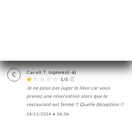
Couscous copieux et desserts savoureux
10/01/2025
•
03:15
joelle G. оценил(-а)
J
5/5
Toujours satisfaits
08/12/2024
•
11:28
Caroll T. оценил(-а)
C
1/5
Je ne peux pas juger le lieur car vous
prenez une réservation alors que le
restaurant est fermé !! Quelle déception !!
24/11/2024
•
06:36