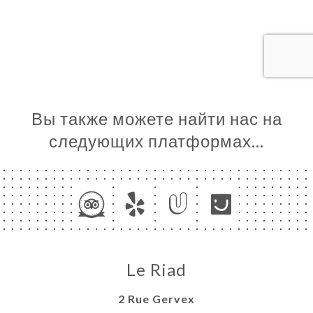
ИРОВАТЬ
ЗАТЬ
ЕРЕЯ
ЫВЫ
НЮ
Вы также можете найти нас на
E DE
следующих платформах…
ЬСЯ С
Le Riad
2 Rue Gervex