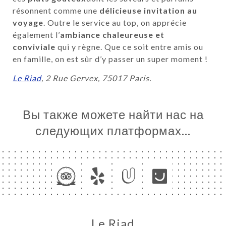
ЦА
résonnent comme une
délicieuse invitation au
voyage
. Outre le service au top, on apprécie
ИРОВАТЬ
également l’
ambiance chaleureuse et
ЗАТЬ
conviviale
qui y règne. Que ce soit entre amis ou
ЕРЕЯ
en famille, on est sûr d’y passer un super moment !
ЫВЫ
Le Riad
, 2 Rue Gervex, 75017 Paris.
НЮ
E DE
Вы также можете найти нас на
следующих платформах…
ЬСЯ С
Le Riad