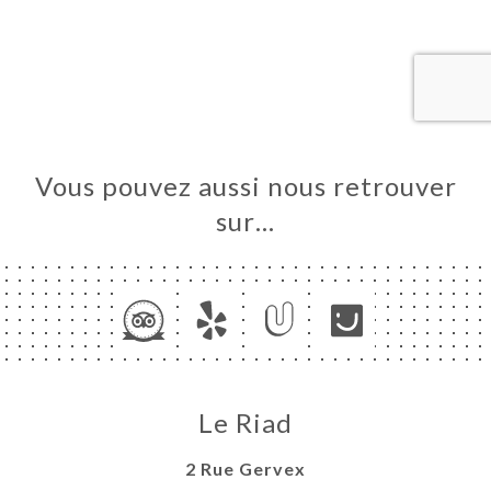
RVER
ANDER
ERIE
IS
RTE
Vous pouvez aussi nous retrouver
RLE DE
sur…
TACT
Le Riad
2 Rue Gervex